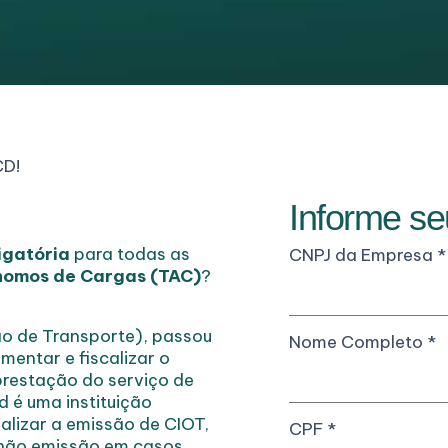
CD!
Informe s
igatória
para todas as
CNPJ da Empresa
*
nomos de Cargas (TAC)
?
o de Transporte), passou
Nome Completo
*
mentar e fiscalizar o
prestação do serviço de
d é uma instituição
lizar a emissão de CIOT,
CPF
*
 não emissão em casos