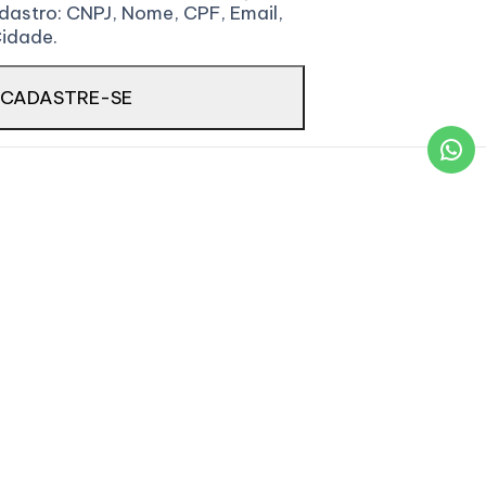
dastro: CNPJ, Nome, CPF, Email,
Cidade.
CADASTRE-SE
Localização
dade
Av. Sete de Setembro,
es
483 - SALA 05 - Centro,
Erechim/RS, 99700-084