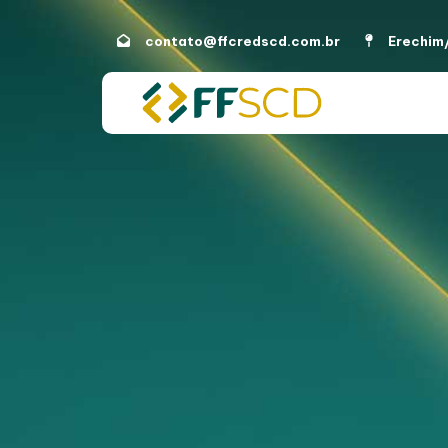
contato@ffcredscd.com.br
Erechim