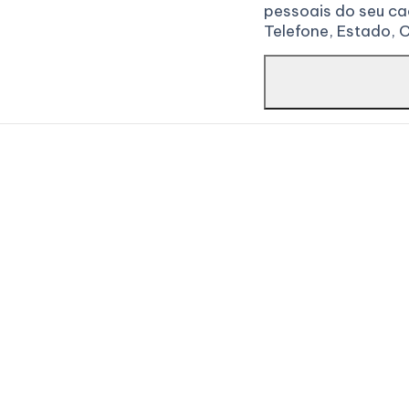
pessoais do seu ca
Telefone, Estado, 
Navegue
Links úteis
Home
Política de Privaci
Quem somos
Termos e Condiçõ
Soluções
SCR
Blog