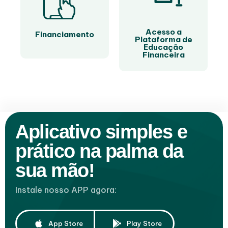
Acesso a
Financiamento
Plataforma de
Educação
Financeira
Aplicativo simples e
prático na palma da
sua mão!
Instale nosso APP agora:
App Store
Play Store