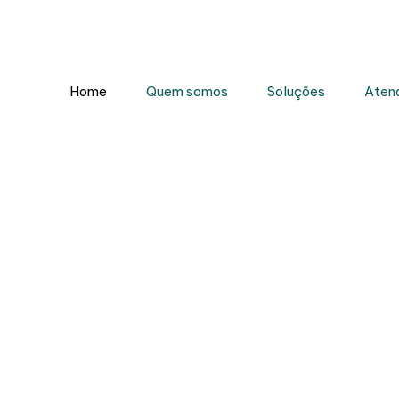
/RS
0800.800.5934
Home
Quem somos
Soluções
Aten